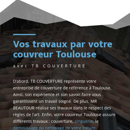
est 
dan
s 
tou
s 
Vos travaux par votre
les 
cas 
couvreur Toulouse
de 
très 
avec TB COUVERTURE
bon 
con
D’abord, TB COUVERTURE représente votre
seil.
entreprise de couverture de référence à Toulouse.
Ainsi, son expérience et son savoir-faire vous
garantissent un travail soigné. De plus, MR
BEAUTOUR réalise ses travaux dans le respect des
règles de l’art. Enfin, votre couvreur Toulouse assure
différents travaux : couverture,
zinguerie
, le
démoussage ou nettoyage de votre toiture
.