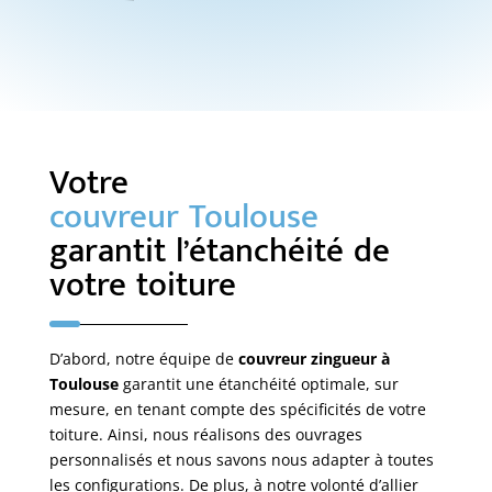
de 
Mr 
ntré
qua
Bea
s 
lité. 
uto
très 
Mo
ur 
prof
nsie
pou
essi
ur 
r le 
onn
Votre
Bea
rem
els 
couvreur Toulouse
uto
plac
et 
garantit l’étanchéité de
ur 
em
très 
est 
ent 
effic
votre toiture
un 
de 
ace
prof
notr
s. Je 
essi
e 
suis 
D’abord, notre équipe de
couvreur zingueur à
onn
toit
très 
Toulouse
garantit une étanchéité optimale, sur
el 
ure. 
sati
mesure, en tenant compte des spécificités de votre
qui 
Ce 
sfait
toiture. Ainsi, nous réalisons des ouvrages
con
prof
e 
personnalisés et nous savons nous adapter à toutes
naît 
essi
du 
les configurations. De plus, à notre volonté d’allier