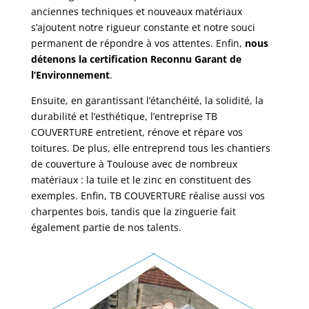
son 
onn
trav
anciennes techniques et nouveaux matériaux
s’ajoutent notre rigueur constante et notre souci
mét
el 
ail 
permanent de répondre à vos attentes. Enfin,
nous
ier. 
est 
acc
détenons la certification Reconnu Garant de
Je le 
vrai
om
l’Environnement
.
rec
me
pli. 
om
nt 
Je 
Ensuite, en garantissant l’étanchéité, la solidité, la
ma
séri
rec
durabilité et l’esthétique, l’entreprise TB
nde 
eux, 
om
COUVERTURE entretient, rénove et répare vos
san
très 
ma
toitures. De plus, elle entreprend tous les chantiers
de couverture à Toulouse avec de nombreux
s 
pon
nde 
matériaux : la tuile et le zinc en constituent des
rése
ctue
vive
exemples. Enfin, TB COUVERTURE réalise aussi vos
rve.
l et 
me
charpentes bois, tandis que la zinguerie fait
four
nt 
également partie de nos talents.
nit 
ce 
un 
prof
trav
essi
ail 
onn
d'ex
el.