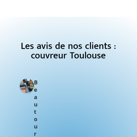
Les avis de nos clients :
couvreur Toulouse
B
e
a
u
t
o
u
r